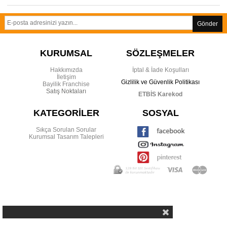
Gönder
KURUMSAL
SÖZLEŞMELER
Hakkımızda
İptal & İade Koşulları
İletişim
Gizlilik ve Güvenlik Politikası
Bayilik Franchise
Satış Noktaları
ETBİS Karekod
KATEGORİLER
SOSYAL
Sıkça Sorulan Sorular
Kurumsal Tasarım Talepleri