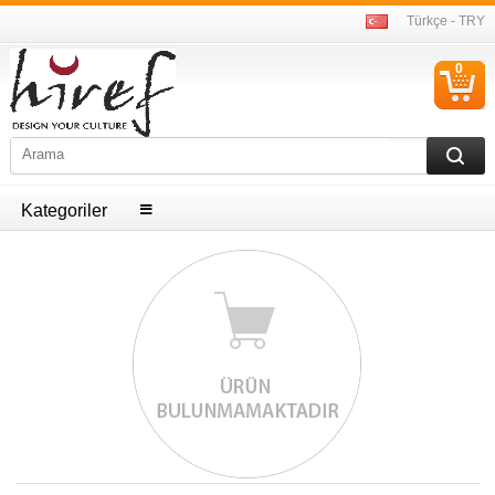
Türkçe - TRY
0
S
Ü
Kategoriler