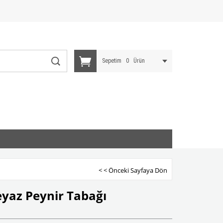
Sepetim
0
Ürün
< < Önceki Sayfaya Dön
eyaz Peynir Tabağı