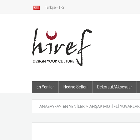
Türkçe - TRY
En Yeniler
Hediye Setleri
Dekoratif/Aksesuar
ANASAYFA
>
EN YENILER
>
AHŞAP MOTIFLI YUVARLAK 