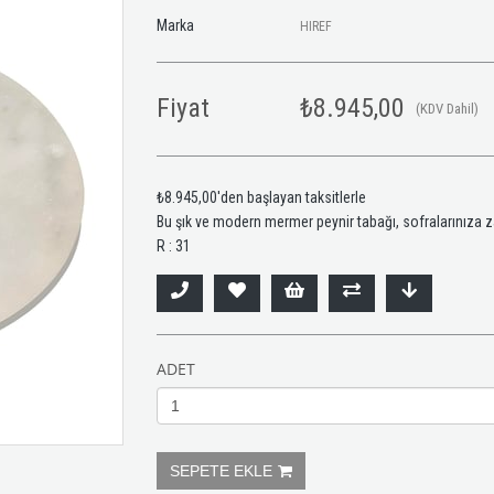
Marka
HIREF
Fiyat
₺8.945,00
(KDV Dahil)
₺8.945,00
'den başlayan taksitlerle
Bu şık ve modern mermer peynir tabağı, sofralarınıza z
R : 31
ADET