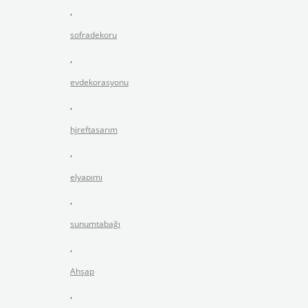
,
sofradekoru
,
evdekorasyonu
,
hjreftasarım
,
elyapımı
,
sunumtabağı
,
Ahşap
,