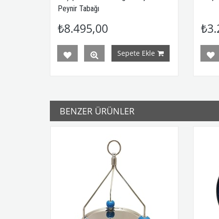
Peynir Tabağı
₺8.495,00
₺3.
Sepete Ekle
BENZER ÜRÜNLER