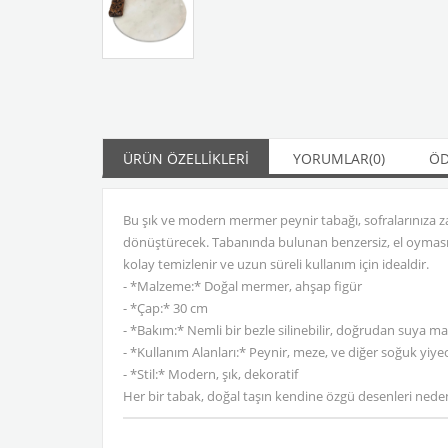
ÜRÜN ÖZELLIKLERI
YORUMLAR
(0)
ÖD
Bu şık ve modern mermer peynir tabağı, sofralarınıza za
dönüştürecek. Tabanında bulunan benzersiz, el oyması ah
kolay temizlenir ve uzun süreli kullanım için idealdir.
- *Malzeme:* Doğal mermer, ahşap figür
- *Çap:* 30 cm
- *Bakım:* Nemli bir bezle silinebilir, doğrudan suya m
- *Kullanım Alanları:* Peynir, meze, ve diğer soğuk yiy
- *Stil:* Modern, şık, dekoratif
Her bir tabak, doğal taşın kendine özgü desenleri nedeni