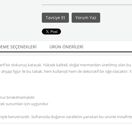
Tavsiye Et
Yorum Yaz
EME SEÇENEKLERI
ÜRÜN ÖNERILERI
rif bir dokunuş katacak. Yüksek kaliteli, doğal mermerden üretilmiş olan bu
şap figür ile bu tabak, hem kullanışlı hem de dekoratif bir öğe olacaktır. Y
aruz bırakılmamalıdır
ecek sunumları için uygundur
yle benzersizdir. Sofranızda doğanın zarafetini yansıtan bu ürünle misafirleri