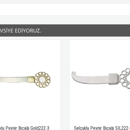
SIYE EDIYORUZ.
klu Peynir Bıcağı Gold222-3
Selçuklu Peynir Bıçağı SIL222