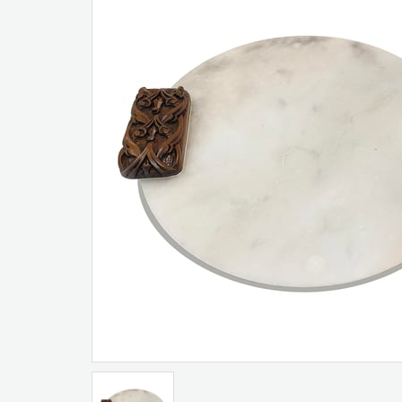
Artır
Azalt