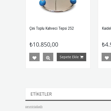
35
Çini Toplu Kahveci Tepsi 252
Kaide
₺10.850,00
₺4.
Ekle
Sepete Ekle
ETIKETLER
peynirtabağı