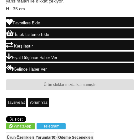
yansımaları ile dikkat çekiyor.
H : 35 cm
Favorilere Ekle
İstek Listeme Ekle
Karşılaştır
Fiyat Düşünce Haber Ver
Gelince Haber Ver
Ürün stoklarımızda kalmamıştır.
Tavsiye Et
Yorum Yaz
WhatsApp
Telegram
Ürün Özellikleri
Yorumlar
(0)
Ödeme Seçenekleri