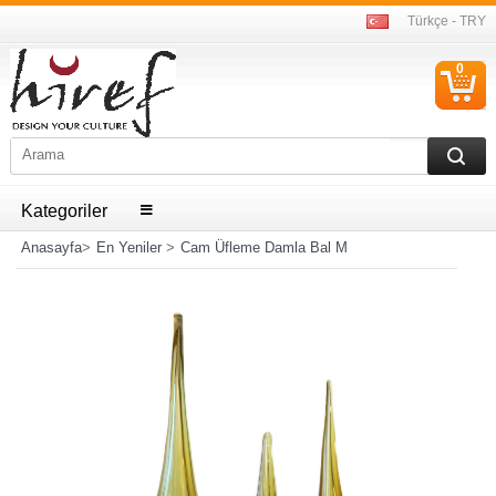
Türkçe - TRY
0
S
Ü
Kategoriler
Anasayfa
>
En Yeniler
>
Cam Üfleme Damla Bal M