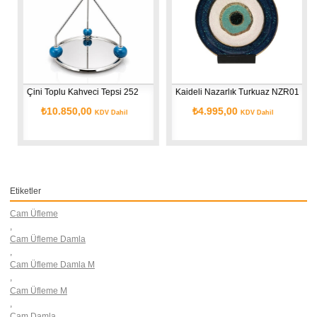
Çini Toplu Kahveci Tepsi 252
Kaideli Nazarlık Turkuaz NZR01
₺10.850,00
₺4.995,00
KDV Dahil
KDV Dahil
Etiketler
Cam Üfleme
,
Cam Üfleme Damla
,
Cam Üfleme Damla M
,
Cam Üfleme M
,
Cam Damla