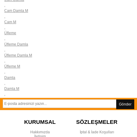
,
Cam Damla M
,
Cam M
,
Üfleme
,
Üfleme Damla
,
Üfleme Damla M
,
Üfleme M
,
Damla
,
Damla M
,
Gönder
KURUMSAL
SÖZLEŞMELER
Hakkımızda
İptal & İade Koşulları
İletişim