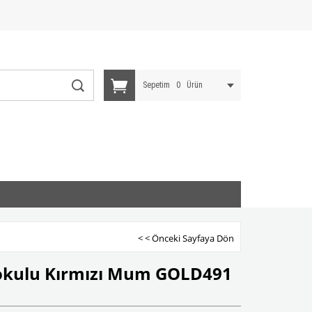
Sepetim
0
Ürün
< < Önceki Sayfaya Dön
okulu Kırmızı Mum GOLD491