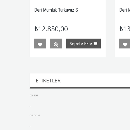
Deri Mumluk Turkuvaz S
Deri 
₺12.850,00
₺13
Sepete Ekle
ETIKETLER
mum
,
candle
,