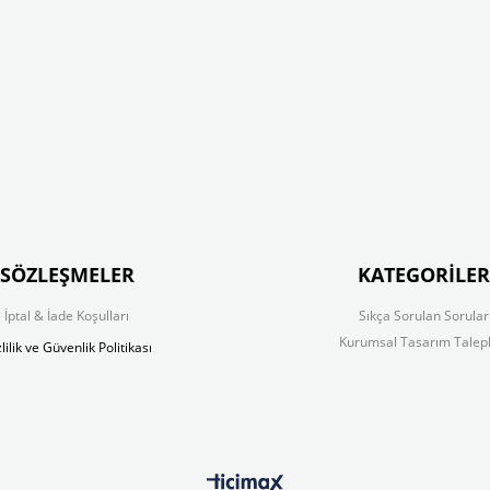
SÖZLEŞMELER
KATEGORİLER
İptal & İade Koşulları
Sıkça Sorulan Sorular
Kurumsal Tasarım Talepl
lilik ve Güvenlik Politikası