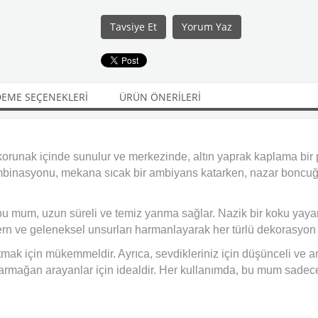
Tavsiye Et
Yorum Yaz
EME SEÇENEKLERI
ÜRÜN ÖNERILERI
korunak içinde sunulur ve merkezinde, altın yaprak kaplama bir p
 kombinasyonu, mekana sıcak bir ambiyans katarken, nazar boncuğ
 bu mum, uzun süreli ve temiz yanma sağlar. Nazik bir koku yayar
n ve geleneksel unsurları harmanlayarak her türlü dekorasyon t
mak için mükemmeldir. Ayrıca, sevdikleriniz için düşünceli ve anl
 armağan arayanlar için idealdir. Her kullanımda, bu mum sadece