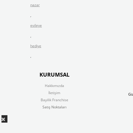
nazar
,
evileye
,
hediye
,
KURUMSAL
Hakkımızda
İletişim
Giz
Bayilik Franchise
Satış Noktaları