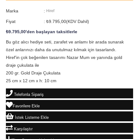
Marka
:
Hiref
Fiyat
:
₺9.795,00
(KDV Dahil)
₺9.795,00
'den başlayan taksitlerle
Bu göz alıcı hediye seti, zarafet ve anlamı bir arada sunarak
özel anlarınızı daha da unutulmaz kılmak için tasarlandı.
Hiref'in çok beğenilen tasarımı Nazar Mum ve yanında gold
draje çukulata ile
200 gr. Gold Draje Çukulata
25 cm x 12 cm x h: 10 cm
Telefonla Sipariş
Favorilere Ekle
İstek Listeme Ekle
Karşılaştır