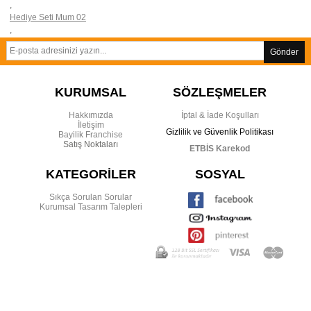
,
Hediye Seti Mum 02
,
Gönder
KURUMSAL
SÖZLEŞMELER
Hakkımızda
İptal & İade Koşulları
İletişim
Gizlilik ve Güvenlik Politikası
Bayilik Franchise
Satış Noktaları
ETBİS Karekod
KATEGORİLER
SOSYAL
Sıkça Sorulan Sorular
Kurumsal Tasarım Talepleri