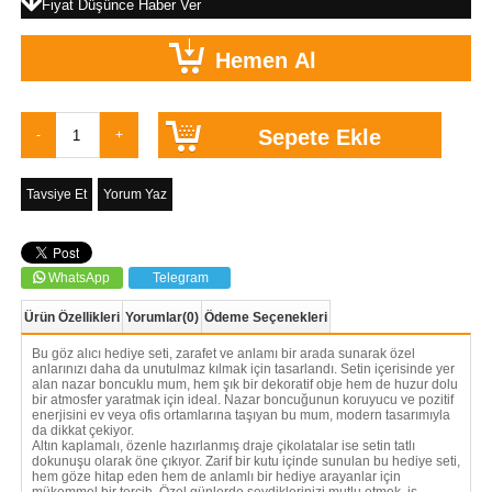
Fiyat Düşünce Haber Ver
Tavsiye Et
Yorum Yaz
WhatsApp
Telegram
Ürün Özellikleri
Yorumlar
(0)
Ödeme Seçenekleri
Bu göz alıcı hediye seti, zarafet ve anlamı bir arada sunarak özel
anlarınızı daha da unutulmaz kılmak için tasarlandı. Setin içerisinde yer
alan nazar boncuklu mum, hem şık bir dekoratif obje hem de huzur dolu
bir atmosfer yaratmak için ideal. Nazar boncuğunun koruyucu ve pozitif
enerjisini ev veya ofis ortamlarına taşıyan bu mum, modern tasarımıyla
da dikkat çekiyor.
Altın kaplamalı, özenle hazırlanmış draje çikolatalar ise setin tatlı
dokunuşu olarak öne çıkıyor. Zarif bir kutu içinde sunulan bu hediye seti,
hem göze hitap eden hem de anlamlı bir hediye arayanlar için